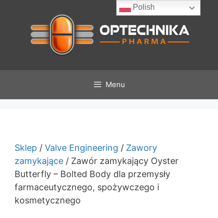
Przeskocz
Polish
do
treści
Menu
Sklep
/
Valve Engineering
/
Zawory
zamykające
/ Zawór zamykający Oyster
Butterfly – Bolted Body dla przemysły
farmaceutycznego, spożywczego i
kosmetycznego