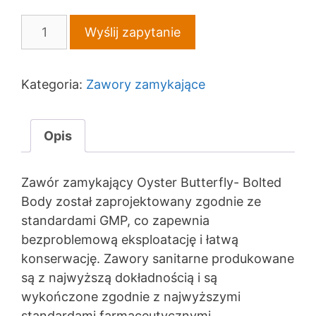
ilość
Wyślij zapytanie
Zawór
zamykający
Oyster
Kategoria:
Zawory zamykające
Butterfly
–
Opis
Bolted
Body
dla
Zawór zamykający Oyster Butterfly- Bolted
przemysły
Body został zaprojektowany zgodnie ze
farmaceutycznego,
standardami GMP, co zapewnia
spożywczego
bezproblemową eksploatację i łatwą
i
konserwację. Zawory sanitarne produkowane
kosmetycznego
są z najwyższą dokładnością i są
wykończone zgodnie z najwyższymi
standardami farmaceutycznymi.