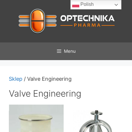
Przeskocz
Polish
do
treści
Menu
Sklep
/ Valve Engineering
Valve Engineering